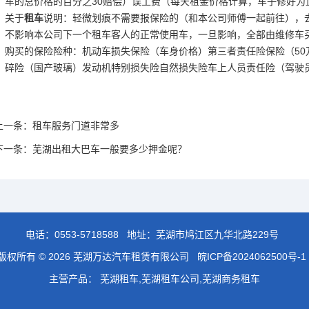
车的总价格的百分之30赔偿）误工费（每天租金价格计算，车子修好为
关于
租车
说明：轻微划痕不需要报保险的（和本公司师傅一起前往），
不影响本公司下一个租车客人的正常使用车，一旦影响，全部由维修车
购买的保险险种：机动车损失保险（车身价格）第三者责任险保险（50
碎险（国产玻璃）发动机特别损失险自然损失险车上人员责任险（驾驶员
上一条：
租车服务门道非常多
下一条：
芜湖出租大巴车一般要多少押金呢？
电话：
0553-5718588
地址：芜湖市鸠江区九华北路229号
版权所有 © 2026 芜湖万达汽车租赁有限公司
皖ICP备2024062500号-1
主营产品： 芜湖租车,芜湖租车公司,芜湖商务租车