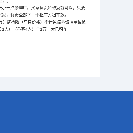
止）。
去小一点修理厂。买家负责给修复就可以，只要
买家，负责全部下一个租车方租车款。
万）盗抢险（车身价格）不计免赔率玻璃单独破
1人）（乘客4人）个1万。大巴租车