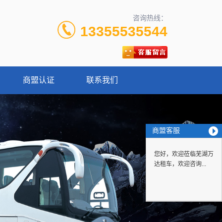
咨询热线：
13355535544
商盟认证
联系我们
商盟客服
您好，欢迎莅临芜湖万
达租车，欢迎咨询...