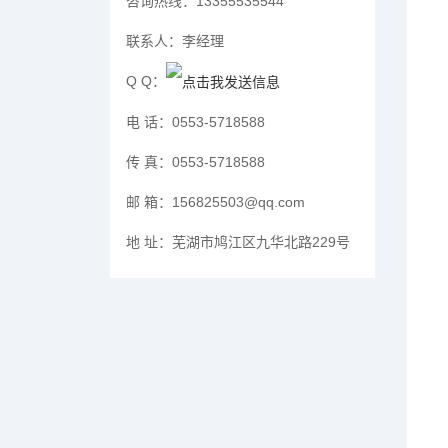
咨询热线：
13355535544
联系人：
李经理
Q Q：
电 话：
0553-5718588
传 真：
0553-5718588
邮 箱：
156825503@qq.com
地 址：
芜湖市鸠江区九华北路229号