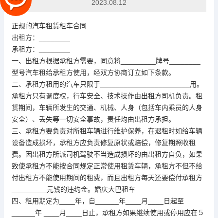
2023.08.12
正规的汽车租赁租车合同
出租方：________
承租方：________
一、出租方根据承租方需要，同意将_________牌号________
型号汽车租给承租方使用，经双方协商订立如下条款。
二、承租方租用的汽车只限于_______________________用。
承租方只有调度权，行车安全、技术操作由出租方司机负责。租
赁期间，车辆所发生的交通、机械、人身（包括车内乘员的人身
安全）、丢失等一切安全事故，责任均由出租方承担。
三、承租方要负责对所租车辆进行维护保养，在退租时如给车辆
设备造成损坏，承租方应负责修复原状或赔偿，修复期照收租
费。因出租方所派司机驾驶不当造成损坏的由出租方自负，如果
致使承租方不能按合同规定正常使用租赁车辆，承租方不但不给
付出租方不能使用期间的租费，而且出租方每天还要偿付承租方
_________元钱的违约金。婚庆大巴租车
四、租用期定为____年，自______年____月____日起至
______年 ____月____日止，承租方如果继续使用或停用应在５