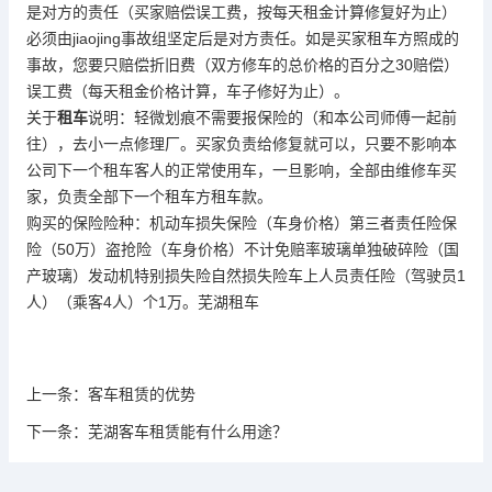
是对方的责任（买家赔偿误工费，按每天租金计算修复好为止）
必须由jiaojing事故组坚定后是对方责任。如是买家租车方照成的
事故，您要只赔偿折旧费（双方修车的总价格的百分之30赔偿）
误工费（每天租金价格计算，车子修好为止）。
关于
租车
说明：轻微划痕不需要报保险的（和本公司师傅一起前
往），去小一点修理厂。买家负责给修复就可以，只要不影响本
公司下一个租车客人的正常使用车，一旦影响，全部由维修车买
家，负责全部下一个租车方租车款。
购买的保险险种：机动车损失保险（车身价格）第三者责任险保
险（50万）盗抢险（车身价格）不计免赔率玻璃单独破碎险（国
产玻璃）发动机特别损失险自然损失险车上人员责任险（驾驶员1
人）（乘客4人）个1万。芜湖租车
上一条：
客车租赁的优势
下一条：
芜湖客车租赁能有什么用途？