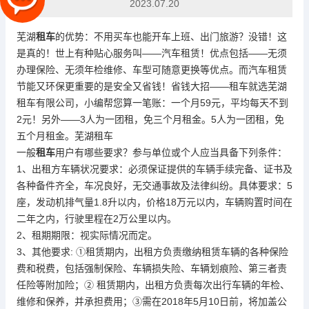
2023.07.20
芜湖
租车
的优势：不用买车也能开车上班、出门旅游？没错！这
是真的！世上有种贴心服务叫——汽车租赁！优点包括——无须
办理保险、无须年检维修、车型可随意更换等优点。而汽车租赁
节能又环保更重要的是安全又省钱！省钱大招——租车就选
芜湖
租车
有限公司，小编帮您算一笔账：一个月59元，平均每天不到
2元！另外——3人为一团租，免三个月租金。5人为一团租，免
五个月租金。芜湖租车
一般
租车
用户有哪些要求？参与单位或个人应当具备下列条件：
1、出租方车辆状况要求：必须保证提供的车辆手续完备、证书及
各种备件齐全，车况良好，无交通事故及法律纠纷。具体要求：5
座，发动机排气量1.8升以内，价格18万元以内，车辆购置时间在
二年之内，行驶里程在2万公里以内。
2、租期期限：视实际情况而定。
3、其他要求: ①租赁期内，出租方负责缴纳租赁车辆的各种保险
费和税费，包括强制保险、车辆损失险、车辆划痕险、第三者责
任险等附加险；② 租赁期内，出租方负责每次出行车辆的年检、
维修和保养，并承担费用；③需在2018年5月10日前，将加盖公